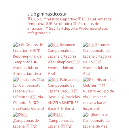
clubgimnasticosur
🔻Club Gimnástico Deportivo🔻
🤸🏿‍♂️ GAF Artística
femenina
🤸🏽 Acrobática
🤸‍♀️ Escuelas de
iniciación
📍 Sevilla
#deporte #valorescristãos
#rfegimnasia