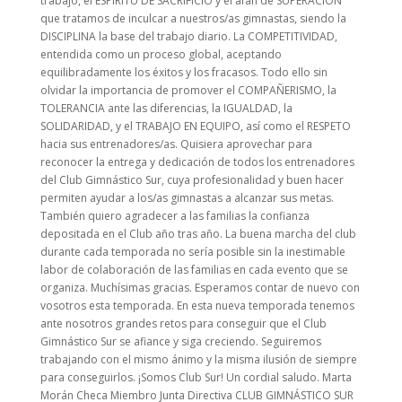
trabajo, el ESPÍRITU DE SACRIFICIO y el afán de SUPERACIÓN
que tratamos de inculcar a nuestros/as gimnastas, siendo la
DISCIPLINA la base del trabajo diario. La COMPETITIVIDAD,
entendida como un proceso global, aceptando
equilibradamente los éxitos y los fracasos. Todo ello sin
olvidar la importancia de promover el COMPAÑERISMO, la
TOLERANCIA ante las diferencias, la IGUALDAD, la
SOLIDARIDAD, y el TRABAJO EN EQUIPO, así como el RESPETO
hacia sus entrenadores/as. Quisiera aprovechar para
reconocer la entrega y dedicación de todos los entrenadores
del Club Gimnástico Sur, cuya profesionalidad y buen hacer
permiten ayudar a los/as gimnastas a alcanzar sus metas.
También quiero agradecer a las familias la confianza
depositada en el Club año tras año. La buena marcha del club
durante cada temporada no sería posible sin la inestimable
labor de colaboración de las familias en cada evento que se
organiza. Muchísimas gracias. Esperamos contar de nuevo con
vosotros esta temporada. En esta nueva temporada tenemos
ante nosotros grandes retos para conseguir que el Club
Gimnástico Sur se afiance y siga creciendo. Seguiremos
trabajando con el mismo ánimo y la misma ilusión de siempre
para conseguirlos. ¡Somos Club Sur! Un cordial saludo. Marta
Morán Checa Miembro Junta Directiva CLUB GIMNÁSTICO SUR