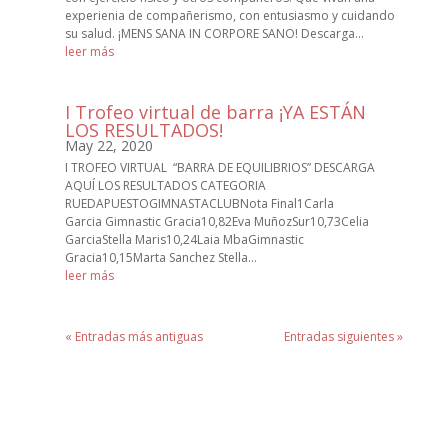
experienia de compañerismo, con entusiasmo y cuidando
su salud. ¡MENS SANA IN CORPORE SANO! Descarga...
leer más
I Trofeo virtual de barra ¡YA ESTÁN
LOS RESULTADOS!
May 22, 2020
I TROFEO VIRTUAL “BARRA DE EQUILIBRIOS” DESCARGA
AQUÍ LOS RESULTADOS CATEGORIA
RUEDAPUESTOGIMNASTACLUBNota Final1Carla
Garcia Gimnastic Gracia10,82Eva MuñozSur10,73Celia
GarciaStella Maris10,24Laia MbaGimnastic
Gracia10,15Marta Sanchez Stella...
leer más
« Entradas más antiguas
Entradas siguientes »